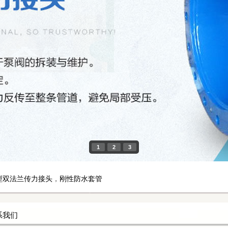
1
2
3
-2型双法兰传力接头
，
刚性防水套管
系我们