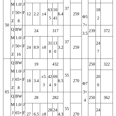
M
1.0/
J
37
63
10
18
J
50×
F
12
2.2
±4
6.4
259
Φ5
5
41
2
Z
8
50
7×
Q
BW
24
317
239
372
3.5
M
1.0/
J
37
31
13
24
J
50×
F
24
8.9
±8
3.2
259
8
0
7
Z
16
Q
BW
19
432
250
322
M
1.0/
J
55
±5.
42
69
20
J
65×
F
18
3.4
6.5
270
Φ7
3
4
9
0
Z
8
65
3×
Q
BW
28
282
250
362
4
M
1.0/
J
55
28
24
24
J
65×
F
27
6.5
±8
4.3
270