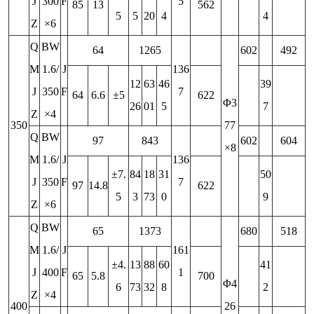
J
300
F
5
85
13
562
5
5
20
4
4
Z
×6
Q
BW
64
1265
602
492
M
1.6/
J
136
12
63
46
39
J
350
F
7
64
6.6
±5
622
Φ3
26
01
5
7
Z
×4
350
77
Q
BW
97
843
602
604
×8
M
1.6/
J
136
±7.
84
18
31
50
J
350
F
7
97
14.8
622
5
3
73
0
9
Z
×6
Q
BW
65
1373
680
518
M
1.6/
J
161
±4.
13
88
60
41
J
400
F
1
65
5.8
700
Φ4
6
73
32
8
2
Z
×4
400
26