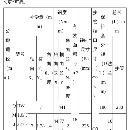
长更*可靠。
钢度
接
总长
补偿量（m
保
（N/m
管
（L）m
m）
有
护
公
m）
端
m
效
套
称
径向*
口
角
面
外
通
尺寸
尺
向
型号
积
径
角
轴
横
径
（B）
寸
轴
横
K
（c
（D
向
向
向
法
（m
(mm)
（
向
向
Q
接管
m 2
1 ）
θ。/
K
K
兰
m）
Φ×
X。
Y。
N-
）
(m
度
X
Y
s
m/
m)
）
度
Q
BW
7
441
186
280
M
1.0/
J
16
44
77
16
J
32×
F
7
1.28
±4
2
225
Φ3