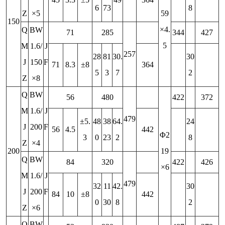
6
73
8
Z
×5
59
150
×4.
Q
BW
71
285
344
427
5
M
1.6/
J
257
28
81
30.
30
J
150
F
71
8.3
±8
364
5
3
7
2
Z
×8
Q
BW
56
480
422
372
M
1.6/
J
479
±5.
48
38
64.
24
J
200
F
56
4.5
442
Φ2
3
0
23
2
8
Z
×4
200
19
Q
BW
84
320
422
426
×6
M
1.6/
J
479
32
11
42.
30
J
200
F
84
10
±8
442
0
30
8
2
Z
×6
Q
BW