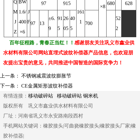
Q
BW
97
915
680
628
×8
M
1.6/
J
161
±6.
91
26
40
52
J
400
F
1
97
13
700
9
5
05
5
2
Z
×6
百年征程路，青春正当红！！
感谢朋友关注巩义市鑫业供
水材料有限公司网站直埋式波纹补偿器产品信息，也欢迎朋
友提出宝贵的意见，共同推进中国智造的国际竞争力！
上一条：
不锈钢减震波纹膨胀节
下一条：
CE金属矩形波纹补偿器
有情连接：
移动破碎站
移动破碎站
铜米机
版权所有 巩义市鑫业供水材料有限公司
厂址：河南省巩义市永安路南段西村
手机网站关键词：橡胶接头|可曲挠橡胶接头|橡胶接头厂家|橡
胶补偿器|