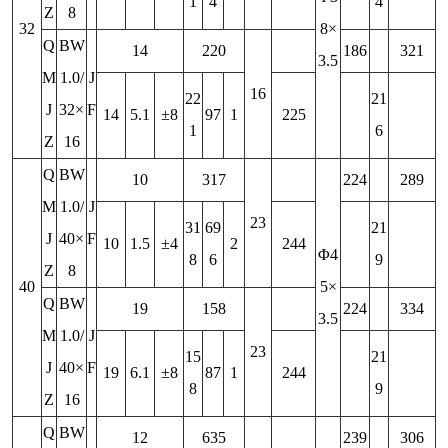
1
4
4
Z
8
32
8×
Q
BW
14
220
186
321
3.5
M
1.0/
J
16
22
21
J
32×
F
14
5.1
±8
97
1
225
1
6
Z
16
Q
BW
10
317
224
289
M
1.0/
J
23
31
69
21
J
40×
F
10
1.5
±4
2
244
Φ4
8
6
9
Z
8
40
5×
Q
BW
19
158
224
334
3.5
M
1.0/
J
23
15
21
J
40×
F
19
6.1
±8
87
1
244
8
9
Z
16
Q
BW
12
635
239
306