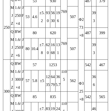
53
930
487
379
M
1.6/
J
769
±5.
93
56
19
39
J
250
F
53
4.6
507
Φ2
2
0
30
6
3
Z
×4
250
73
Q
BW
80
620
487
399
×8
M
1.6/
J
769
±7.
62
16
13
39
J
250
F
80
10.4
507
8
0
68
1
3
Z
×6
Q
BW
57
1253
542
467
M
1.6/
J
110
12
64
36
36
J
300
F
5
57
5.8
±5
562
Φ3
35
79
5.7
6
Z
×4
300
25
Q
BW
85
835
542
565
×8
M
1.6/
J
110
±7.
83
19
24
46