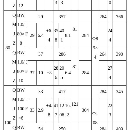
3
3
0
Z
12
Q
BW
29
357
264
366
M
1.0/
J
81
±6.
35
40
24
J
80×
F
29
6.4
8.1
284
Φ8
4
8
1
4
Z
8
80
9×
Q
BW
37
286
264
390
4
M
1.0/
J
81
28
20
27
J
80×
F
37
10
±8
6.4
284
6
5
4
Z
10
Q
BW
33
417
284
345
M
1.0/
J
121
±4.
41
12
16.
22
J
100
F
33
2.9
304
Φ1
8
7
06
2
3
Z
×6
100
08
Q
BW
54
250
284
409