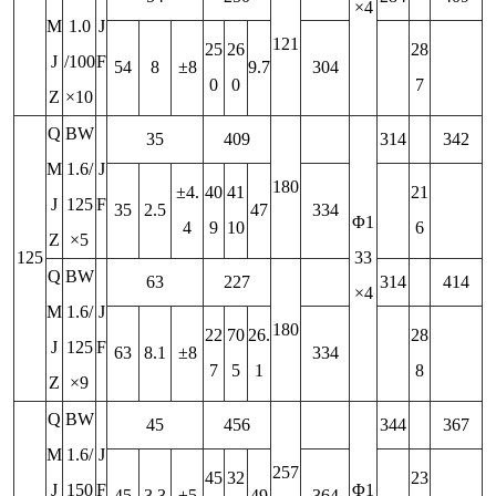
×4
M
1.0
J
121
25
26
28
J
/100
F
54
8
±8
9.7
304
0
0
7
Z
×10
Q
BW
35
409
314
342
M
1.6/
J
180
±4.
40
41
21
J
125
F
35
2.5
47
334
Φ1
4
9
10
6
Z
×5
125
33
Q
BW
63
227
314
414
×4
M
1.6/
J
180
22
70
26.
28
J
125
F
63
8.1
±8
334
7
5
1
8
Z
×9
Q
BW
45
456
344
367
M
1.6/
J
257
45
32
23
J
150
F
Φ1
45
3.3
±5
49
364